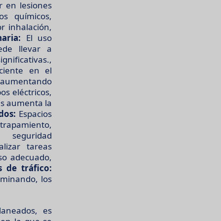
r en lesiones
os químicos,
r inhalación,
aria:
El uso
ede llevar a
nificativas.,
ciente en el
l, aumentando
os eléctricos,
es aumenta la
dos:
Espacios
atrapamiento,
 seguridad
lizar tareas
so adecuado,
 de tráfico:
aminando, los
laneados, es