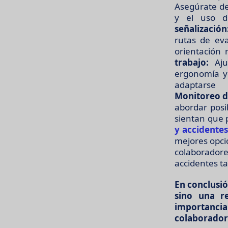
Asegúrate de
y el uso d
señalización
rutas de eva
orientación 
trabajo:
Ajus
ergonomía y 
adaptars
Monitoreo de
abordar posi
sientan que 
y accidentes
mejores opcio
colaboradore
accidentes ta
En conclusió
sino una r
importancia
colaborador