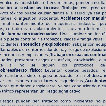
vehículos industriales o herramientas, pueden resulta
sición a sustancias tóxicas:
Trabajar con product
lvos tóxicos puede causar daños a la salud, ya sea po
tánea o ingestión accidental.,
Accidentes con maquin
o mal mantenimiento de maquinaria industrial pu
s, cortaduras, o aplastamientos, causando lesiones sig
 de iluminación inadecuadas:
Una iluminación insufi
bajo puede contribuir a tropiezos, caídas y fatiga visua
accidentes.,
Incendios y explosiones:
Trabajar con equip
nflamables o en entornos donde hay riesgo de explosion
e incendios y explosiones.,
Trabajo en espacios confina
ueden presentar riesgos de asfixia, intoxicación, o 
ente si no se siguen los protocolos de
Sobreesfuerzo físico:
Levantar objetos pesados, rea
 demandantes sin el equipo adecuado, o sin el descan
ar en lesiones musculares y esqueléticas.,
Accidentes
dores que deben desplazarse, ya sea conduciendo o c
 tráfico representan un riesgo significativo.
 riesgos pueden ser tratados como incidentes no p