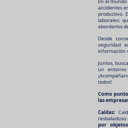
En el mundo 
accidentes en
productivo. 
laborales: 
abordarlos d
Desde conse
seguridad e
información v
Juntos, busc
un entorno 
¡Acompáñano
todos!
Como punto 
las empresas
Caídas:
Caída
resbaladizas 
por objeto