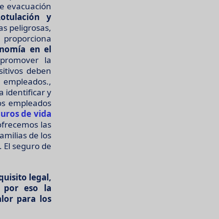
de evacuación
otulación y
as peligrosas,
o proporciona
nomía en el
 promover la
sitivos deben
pleados.,
 identificar y
los empleados
uros de vida
ofrecemos las
amilias de los
 El seguro de
uisito legal,
 por eso la
lor para los