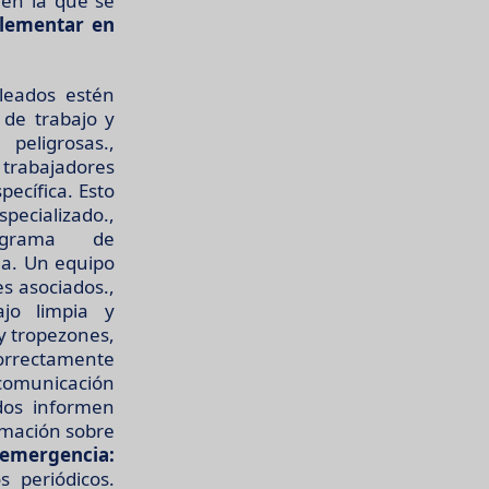
 en la que se
plementar en
leados estén
 de trabajo y
eligrosas.,
rabajadores
ecífica. Esto
ecializado.,
grama de
ia. Un equipo
s asociados.,
jo limpia y
 y tropezones,
ctamente
municación
dos informen
rmación sobre
 emergencia:
s periódicos.