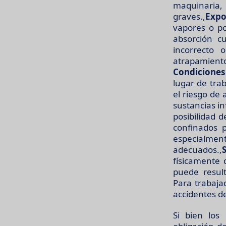
maquinaria, 
graves.,
Expo
vapores o po
absorción cu
incorrecto 
atrapamiento
Condiciones
lugar de tra
el riesgo de 
sustancias i
posibilidad d
confinados p
especialm
adecuados.,
físicamente
puede result
Para trabaja
accidentes de
Si bien los