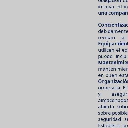
obligación d
incluya info
una compañía
Concientiza
debidamente 
reciban la
Equipamient
utilicen el 
puede inclu
Mantenimien
mantenimient
en buen esta
Organización
ordenada. Eli
y asegú
almacenados
abierta sob
sobre posibl
seguridad s
Establece pr