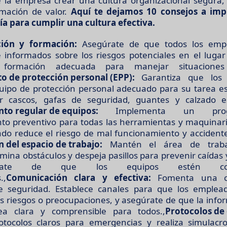
e la empresa crear una cultura organizacional segura,
rmación de valor.
Aquí te dejamos 10 consejos a im
 para cumplir una cultura efectiva.
ción y formación:
Asegúrate de que todos los emp
informados sobre los riesgos potenciales en el lugar
 formación adecuada para manejar situaciones p
o de protección personal (EPP):
Garantiza que los t
equipo de protección personal adecuado para su tarea esp
ir cascos, gafas de seguridad, guantes y calzado esp
to regular de equipos:
Implementa un pro
o preventivo para todas las herramientas y maquinar
do reduce el riesgo de mal funcionamiento y accidente
 del espacio de trabajo:
Mantén el área de traba
mina obstáculos y despeja pasillos para prevenir caídas
rate de que los equipos estén corre
.,
Comunicación clara y efectiva:
Fomenta una co
re seguridad. Establece canales para que los emplea
es riesgos o preocupaciones, y asegúrate de que la info
ea clara y comprensible para todos.,
Protocolos de
otocolos claros para emergencias y realiza simulacro