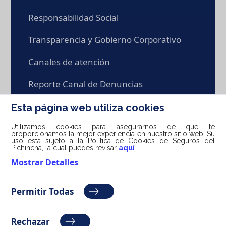
Responsabilidad Social
Transparencia y Gobierno Corporativo
Canales de atención
Reporte Canal de Denuncias
Trabaja con nosotros
Esta página web utiliza cookies
Utilizamos cookies para asegurarnos de que te
proporcionamos la mejor experiencia en nuestro sitio web. Su
uso está sujeto a la Política de Cookies de Seguros del
Pichincha, la cual puedes revisar
aquí
.
info@seg-pichincha.com / 1800 400 400 /
Mostrar Detalles
0999 667 779
Permitir Todas
Powered by
Monkey Plus
Rechazar