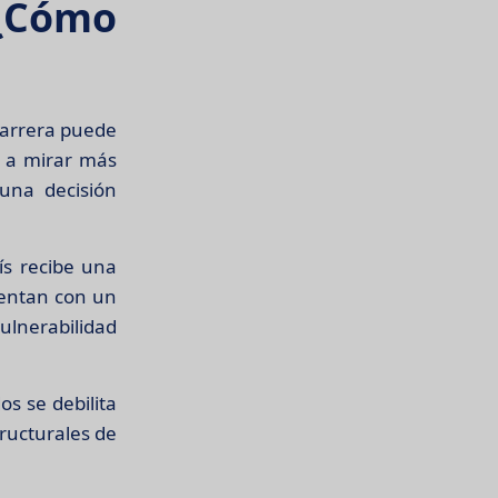
¿Cómo
carrera puede
a a mirar más
 una decisión
ís recibe una
uentan con un
lnerabilidad
os se debilita
tructurales de