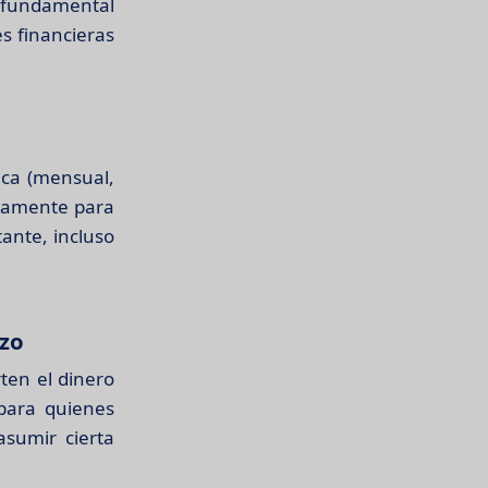
 fundamental
s financieras
ica (mensual,
icamente para
ante, incluso
azo
ten el dinero
 para quienes
sumir cierta