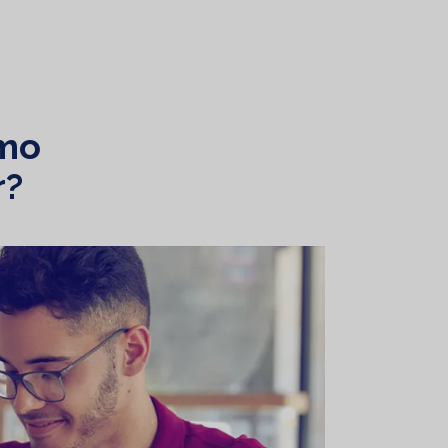
ómo
r?