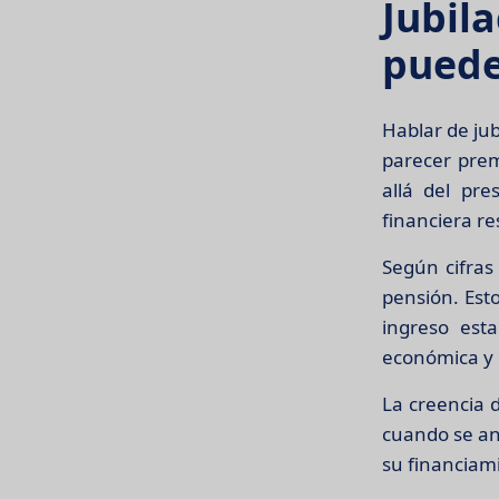
Jubi
puede
Hablar de ju
parecer prem
allá del pre
financiera re
Según cifras
pensión. Est
ingreso est
económica y 
La creencia d
cuando se ana
su financiam