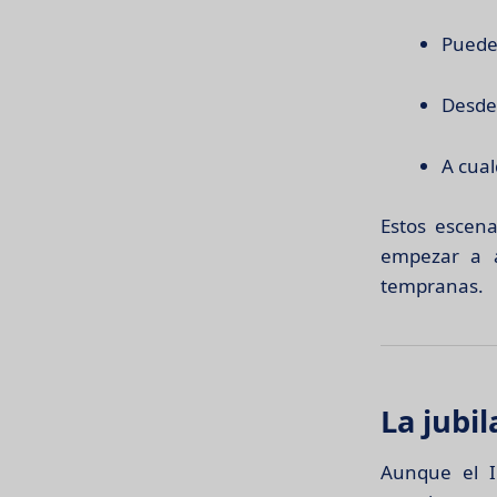
Puedes
Desde 
A cual
Estos escena
empezar a a
tempranas.
La jubi
Aunque el I