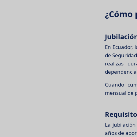
¿Cómo p
Jubilació
En Ecuador, 
de Seguridad
realizas du
dependencia 
Cuando cump
mensual de po
Requisito
La jubilació
años de apor