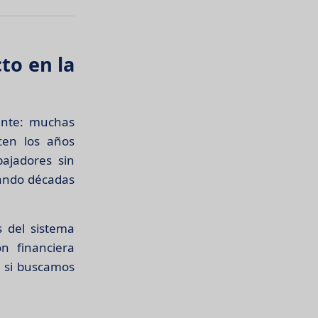
to en la
ente: muchas
cen los años
bajadores sin
cando décadas
 del sistema
ón financiera
 si buscamos