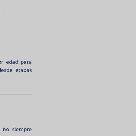
s
jor edad para
desde etapas
a no siempre