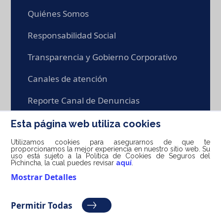
Quiénes Somos
Responsabilidad Social
Transparencia y Gobierno Corporativo
Canales de atención
Reporte Canal de Denuncias
Trabaja con nosotros
Esta página web utiliza cookies
Utilizamos cookies para asegurarnos de que te
proporcionamos la mejor experiencia en nuestro sitio web. Su
uso está sujeto a la Política de Cookies de Seguros del
Pichincha, la cual puedes revisar
aquí
.
info@seg-pichincha.com / 1800 400 400 /
Mostrar Detalles
0999 667 779
Permitir Todas
Powered by
Monkey Plus