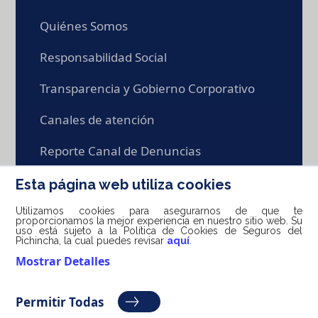
Quiénes Somos
Responsabilidad Social
Transparencia y Gobierno Corporativo
Canales de atención
Reporte Canal de Denuncias
Trabaja con nosotros
Esta página web utiliza cookies
Utilizamos cookies para asegurarnos de que te
proporcionamos la mejor experiencia en nuestro sitio web. Su
uso está sujeto a la Política de Cookies de Seguros del
Pichincha, la cual puedes revisar
aquí
.
info@seg-pichincha.com / 1800 400 400 /
Mostrar Detalles
0999 667 779
Permitir Todas
Powered by
Monkey Plus