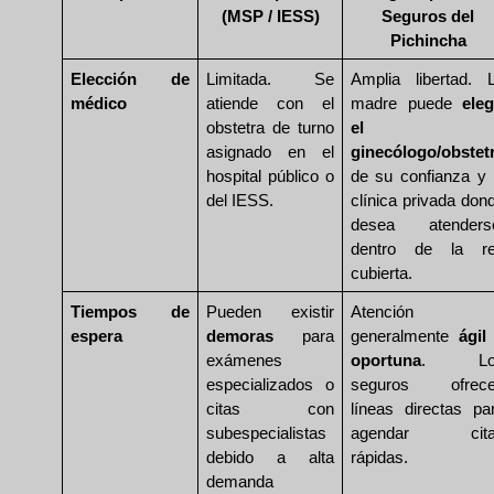
(MSP / IESS)
Seguros del
Pichincha
Elección de
Limitada. Se
Amplia libertad. 
médico
atiende con el
madre puede
eleg
obstetra de turno
el
asignado en el
ginecólogo/obstet
hospital público o
de su confianza y 
del IESS.
clínica privada don
desea atenders
dentro de la r
cubierta.
Tiempos de
Pueden existir
Atención
espera
demoras
para
generalmente
ágil
exámenes
oportuna
. Lo
especializados o
seguros ofrec
citas con
líneas directas pa
subespecialistas
agendar cita
debido a alta
rápidas.
demanda